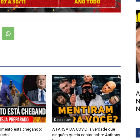
A
N
N
Destaques
omento está chegando:
A FARSA DA COVID: a verdade que
arado!
ninguém queria contar sobre Anthony