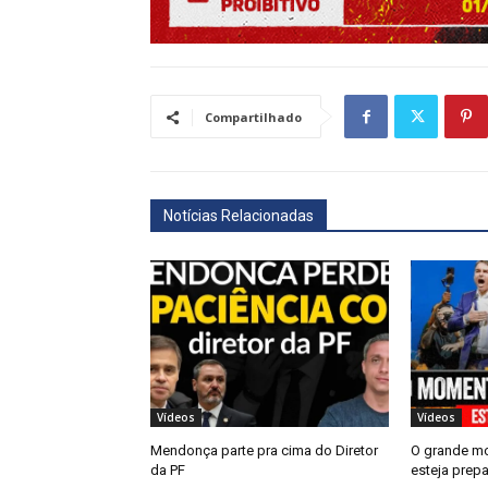
Compartilhado
Notícias Relacionadas
Vídeos
Vídeos
Mendonça parte pra cima do Diretor
O grande m
da PF
esteja prep