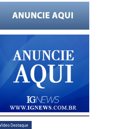
AQUES
CI E O VÍRUS DA VAIDADE NA DITA “CI
Vídeo Destaque