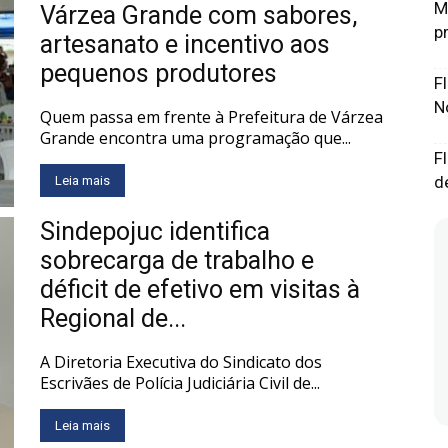
M
Várzea Grande com sabores,
p
artesanato e incentivo aos
pequenos produtores
F
N
Quem passa em frente à Prefeitura de Várzea
Grande encontra uma programação que...
F
d
Leia mais
Sindepojuc identifica
sobrecarga de trabalho e
déficit de efetivo em visitas à
Regional de...
A Diretoria Executiva do Sindicato dos
Escrivães de Polícia Judiciária Civil de...
Leia mais