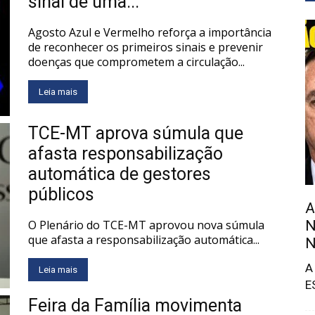
sinal de uma...
Agosto Azul e Vermelho reforça a importância
de reconhecer os primeiros sinais e prevenir
doenças que comprometem a circulação...
Leia mais
TCE-MT aprova súmula que
afasta responsabilização
automática de gestores
públicos
A
O Plenário do TCE-MT aprovou nova súmula
N
que afasta a responsabilização automática...
N
A
Leia mais
E
Feira da Família movimenta