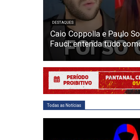
DESTAQUES
bar
Caio Coppolla e Paulo S
Fauci: entenda tudo com
Todas as Notícias