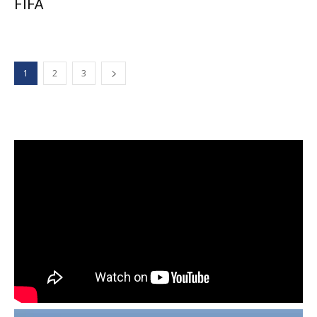
FIFA
1
2
3