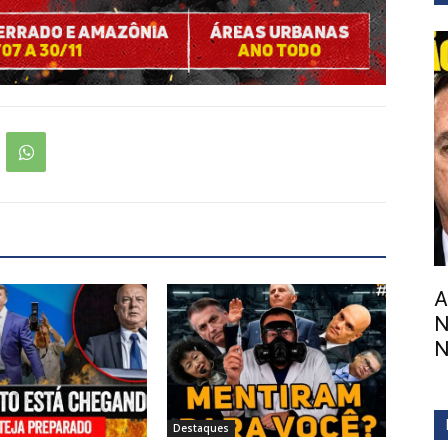
A
N
N
Destaques