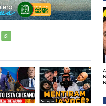
A
N
N
Destaques