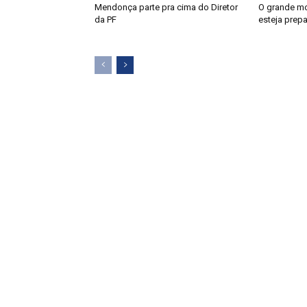
Mendonça parte pra cima do Diretor
O grande m
da PF
esteja prep