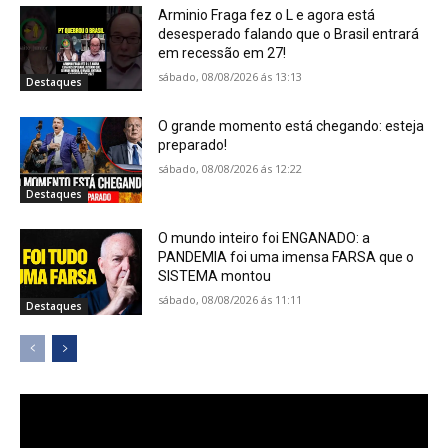
Arminio Fraga fez o L e agora está
desesperado falando que o Brasil entrará
em recessão em 27!
sábado, 08/08/2026 ás 13:13
Destaques
O grande momento está chegando: esteja
preparado!
sábado, 08/08/2026 ás 12:22
Destaques
O mundo inteiro foi ENGANADO: a
PANDEMIA foi uma imensa FARSA que o
SISTEMA montou
sábado, 08/08/2026 ás 11:11
Destaques