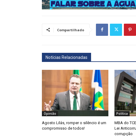
Compartilhado
Notícias Relacionadas
Opinião
Política
Agosto Lilás, romper o silêncio é um
MBA do TCE
compromisso de todos!
Lei Anticor
corrupção