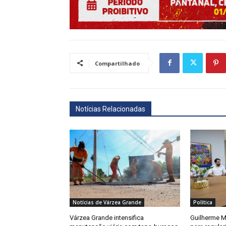
Compartilhado
Notícias Relacionadas
Notícias de Várzea Grande
Política
Várzea Grande intensifica
Guilherme M