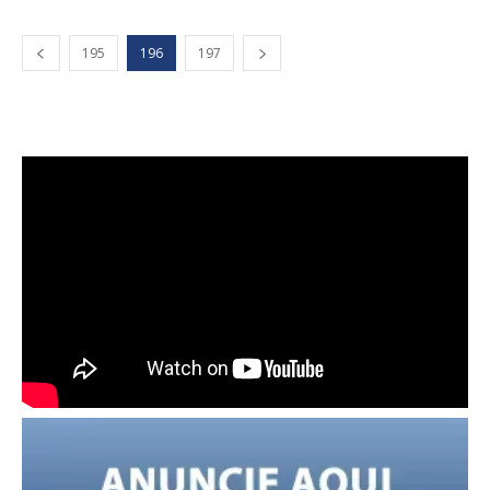
195
196
197