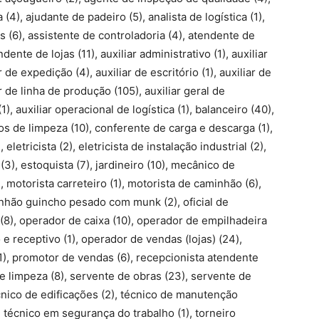
), ajudante de padeiro (5), analista de logística (1),
 (6), assistente de controladoria (4), atendente de
ente de lojas (11), auxiliar administrativo (1), auxiliar
r de expedição (4), auxiliar de escritório (1), auxiliar de
r de linha de produção (105), auxiliar geral de
, auxiliar operacional de logística (1), balanceiro (40),
ços de limpeza (10), conferente de carga e descarga (1),
eletricista (2), eletricista de instalação industrial (2),
), estoquista (7), jardineiro (10), mecânico de
 motorista carreteiro (1), motorista de caminhão (6),
inhão guincho pesado com munk (2), oficial de
 (8), operador de caixa (10), operador de empilhadeira
 e receptivo (1), operador de vendas (lojas) (24),
 (1), promotor de vendas (6), recepcionista atendente
de limpeza (8), servente de obras (23), servente de
técnico de edificações (2), técnico de manutenção
), técnico em segurança do trabalho (1), torneiro