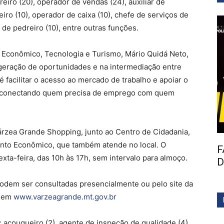
reiro (20), operador de vendas (24), auxiliar de
eiro (10), operador de caixa (10), chefe de serviços de
 de pedreiro (10), entre outras funções.
 Econômico, Tecnologia e Turismo, Mário Quidá Neto,
 geração de oportunidades e na intermediação entre
 facilitar o acesso ao mercado de trabalho e apoiar o
 conectando quem precisa de emprego com quem
rzea Grande Shopping, junto ao Centro de Cidadania,
ento Econômico, que também atende no local. O
F
xta-feira, das 10h às 17h, sem intervalo para almoço.
D
odem ser consultadas presencialmente ou pelo site da
l em
www.varzeagrande.mt.gov.br
 açougueiro (2), agente de inspeção de qualidade (4),