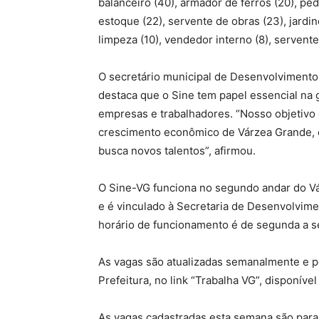
balanceiro (40), armador de ferros (20), ped
estoque (22), servente de obras (23), jardin
limpeza (10), vendedor interno (8), servente
O secretário municipal de Desenvolvimento
destaca que o Sine tem papel essencial na
empresas e trabalhadores. “Nosso objetivo é
crescimento econômico de Várzea Grande,
busca novos talentos”, afirmou.
O Sine-VG funciona no segundo andar do Vá
e é vinculado à Secretaria de Desenvolvim
horário de funcionamento é de segunda a se
As vagas são atualizadas semanalmente e p
Prefeitura, no link “Trabalha VG”, disponíve
As vagas cadastradas esta semana são para: