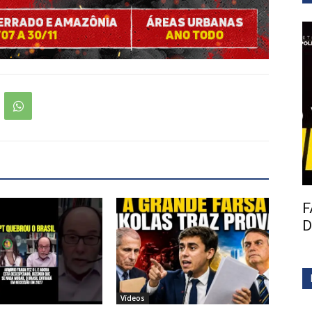
F
D
Vídeos