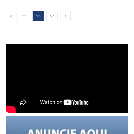
55
56
57