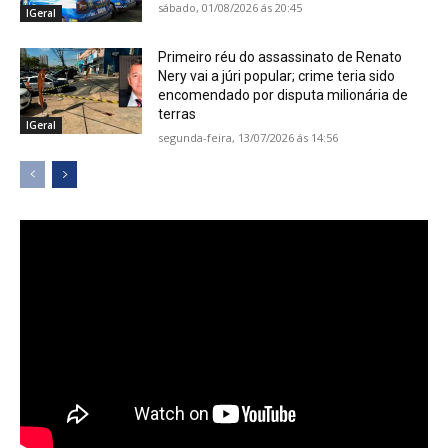
sábado, 01/08/2026 ás 20:45
IGeral
Primeiro réu do assassinato de Renato
Nery vai a júri popular; crime teria sido
encomendado por disputa milionária de
terras
IGeral
segunda-feira, 13/07/2026 ás 14:56