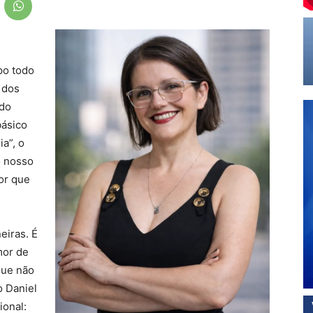
po todo
 dos
 do
básico
ia”, o
o nosso
por que
eiras. É
mor de
que não
o Daniel
ional: