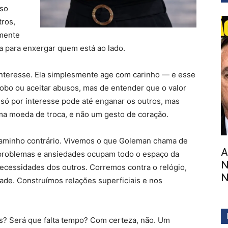
sso
ros,
amente
a para enxergar quem está ao lado.
 interesse. Ela simplesmente age com carinho — e esse
 bobo ou aceitar abusos, mas de entender que o valor
 só por interesse pode até enganar os outros, mas
ma moeda de troca, e não um gesto de coração.
 caminho contrário. Vivemos o que Goleman chama de
A
problemas e ansiedades ocupam todo o espaço da
N
ecessidades dos outros. Corremos contra o relógio,
N
ade. Construímos relações superficiais e nos
is? Será que falta tempo? Com certeza, não. Um