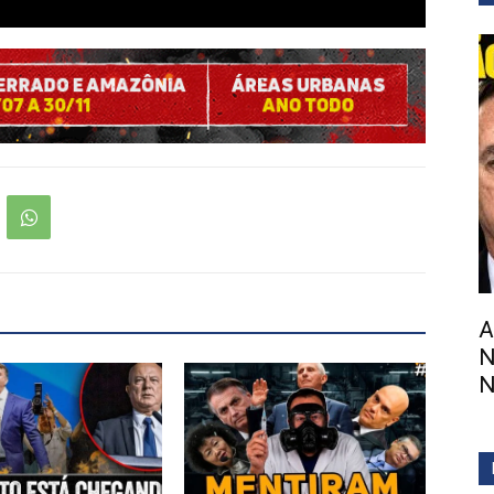
A
N
N