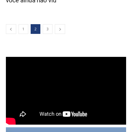
você ainda não viu
1
2
3