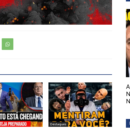
A
N
N
Destaques