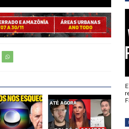
E
r
F