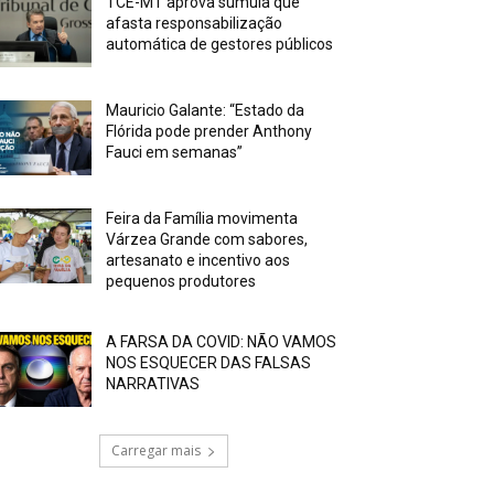
TCE-MT aprova súmula que
afasta responsabilização
automática de gestores públicos
Mauricio Galante: “Estado da
Flórida pode prender Anthony
Fauci em semanas”
Feira da Família movimenta
Várzea Grande com sabores,
artesanato e incentivo aos
pequenos produtores
A FARSA DA COVID: NÃO VAMOS
NOS ESQUECER DAS FALSAS
NARRATIVAS
Carregar mais