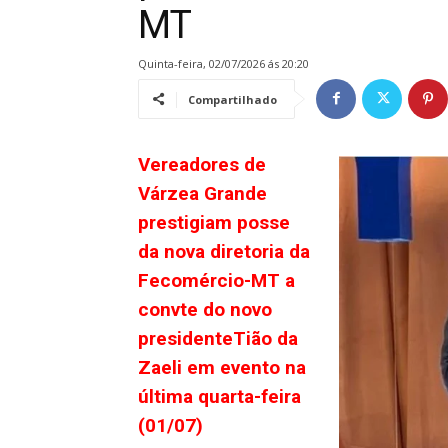
MT
quinta-feira, 02/07/2026 ás 20:20
Compartilhado
Vereadores de
Várzea Grande
prestigiam posse
da nova diretoria da
Fecomércio-MT a
convte do novo
presidenteTião da
Zaeli em evento na
última quarta-feira
(01/07)