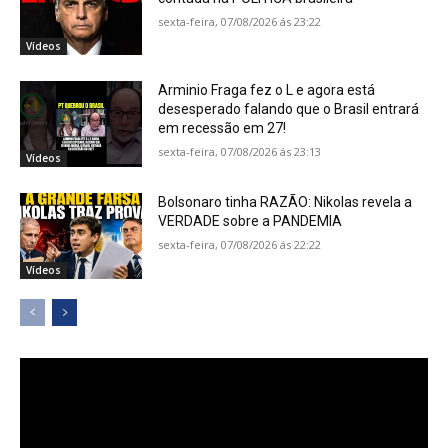
sexta-feira, 07/08/2026 ás 23:22
Vídeos
Arminio Fraga fez o L e agora está
desesperado falando que o Brasil entrará
em recessão em 27!
sexta-feira, 07/08/2026 ás 23:13
Vídeos
Bolsonaro tinha RAZÃO: Nikolas revela a
VERDADE sobre a PANDEMIA
sexta-feira, 07/08/2026 ás 22:22
Vídeos