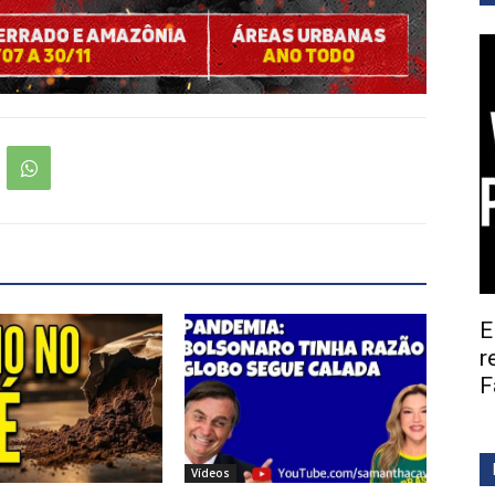
E
r
F
Vídeos