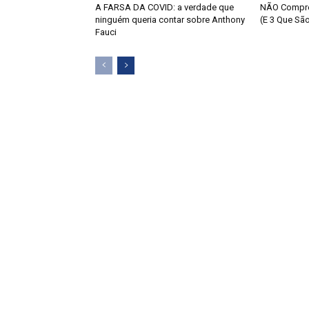
A FARSA DA COVID: a verdade que
NÃO Compre
ninguém queria contar sobre Anthony
(E 3 Que Sã
Fauci