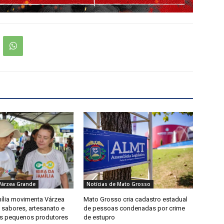
Várzea Grande
Notícias de Mato Grosso
mília movimenta Várzea
Mato Grosso cria cadastro estadual
sabores, artesanato e
de pessoas condenadas por crime
os pequenos produtores
de estupro