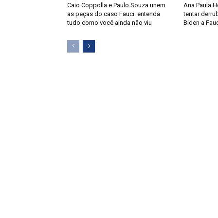
Caio Coppolla e Paulo Souza unem
Ana Paula H
as peças do caso Fauci: entenda
tentar derru
tudo como você ainda não viu
Biden a Fauc