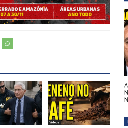
A
N
N
Vídeos