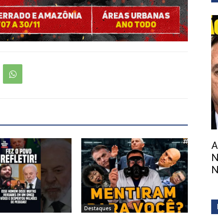
A
N
N
Destaques