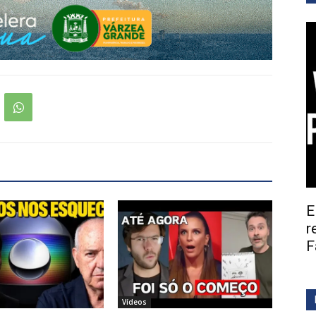
E
r
F
Vídeos