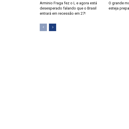
Arminio Fraga fez o L e agora está
O grande m
desesperado falando que o Brasil
esteja prep
entrará em recessão em 27!