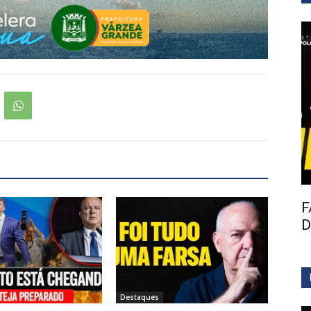
F
D
Destaques