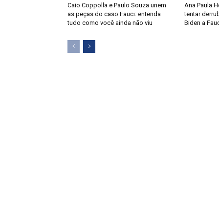
Caio Coppolla e Paulo Souza unem
Ana Paula H
as peças do caso Fauci: entenda
tentar derru
tudo como você ainda não viu
Biden a Fauc