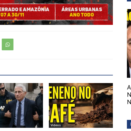
A
N
N
Vídeos