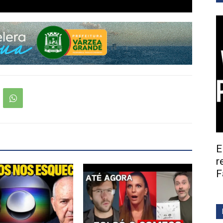
E
r
F