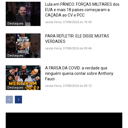
Lula em PÂNICO: FORÇAS MILITARES dos
EUA e mais 18 países começaram a
CAÇADA ao CV e PCC
sexta-feira, 07/08/2026 ás 10:45
Destaques
PARA REFLETIR: ELE DISSE MUITAS
VERDADES
sexta-feira, 07/08/2026 ás 09:46
Destaques
A FARSA DA COVID: a verdade que
ninguém queria contar sobre Anthony
Fauci
sexta-feira, 07/08/2026 ás 09:13
Destaques