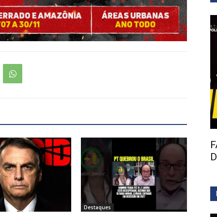
F
D
Destaques