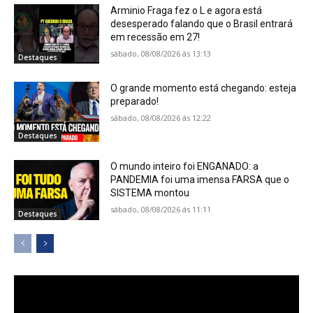
Arminio Fraga fez o L e agora está
desesperado falando que o Brasil entrará
em recessão em 27!
sábado, 08/08/2026 ás 13:13
Destaques
O grande momento está chegando: esteja
preparado!
sábado, 08/08/2026 ás 12:22
Destaques
O mundo inteiro foi ENGANADO: a
PANDEMIA foi uma imensa FARSA que o
SISTEMA montou
sábado, 08/08/2026 ás 11:11
Destaques