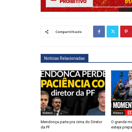
Compartilhado
Notícias Relacionadas
Vídeos
Vídeos
Mendonça parte pra cima do Diretor
O grande m
da PF
esteja prep