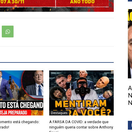
A
N
N
Destaques
omento está chegando:
A FARSA DA COVID: a verdade que
arado!
ninguém queria contar sobre Anthony