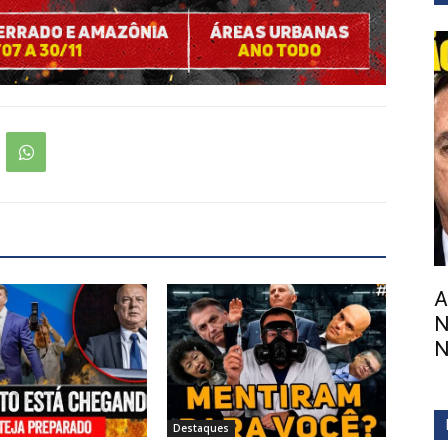
A
N
N
Destaques