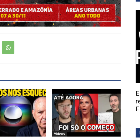
E
r
F
Vídeos