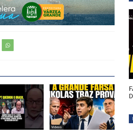
F
D
Vídeos