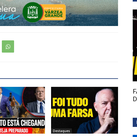
F
D
Destaques