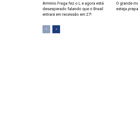
Arminio Fraga fez o L e agora está
O grande m
desesperado falando que o Brasil
esteja prep
entrará em recessão em 27!