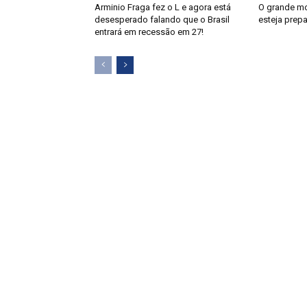
Arminio Fraga fez o L e agora está
O grande m
desesperado falando que o Brasil
esteja prep
entrará em recessão em 27!