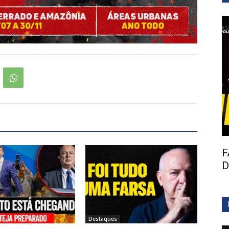
F
D
Destaques