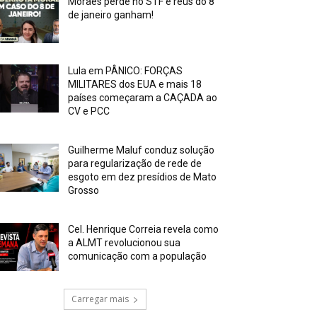
Moraes perde no STF e réus do 8
de janeiro ganham!
Lula em PÂNICO: FORÇAS
MILITARES dos EUA e mais 18
países começaram a CAÇADA ao
CV e PCC
Guilherme Maluf conduz solução
para regularização de rede de
esgoto em dez presídios de Mato
Grosso
Cel. Henrique Correia revela como
a ALMT revolucionou sua
comunicação com a população
Carregar mais