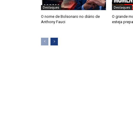
Destaques
Destaques
O nome de Bolsonaro no diário de
O grande m
Anthony Fauci
esteja prep